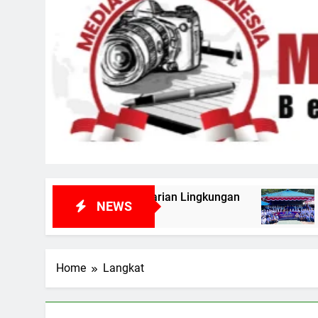
n Pelestarian Lingkungan
Cetak Pemimpin M
NEWS
5 Hari Ago
Home
Langkat