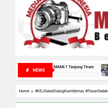
ikan MPK SMAN 1 Tanjung Tiram
Kunjungi K
NEWS
7 Hari Ago
Home
#KSJGelarDialogKamtibmas #PasarSede