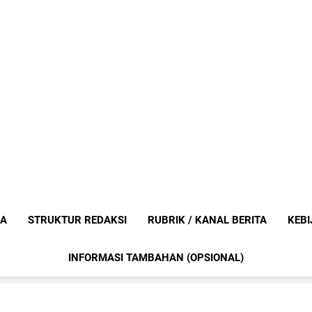
Mediaanak
Berita Anak Indonesia
IA
STRUKTUR REDAKSI
RUBRIK / KANAL BERITA
KEBI
INFORMASI TAMBAHAN (OPSIONAL)