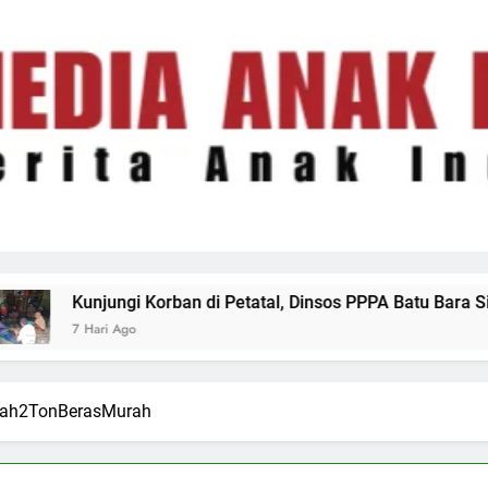
orban di Petatal, Dinsos PPPA Batu Bara Siapkan Pendamping
kah2TonBerasMurah