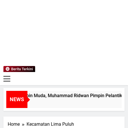
Mediaanaki
Berita Anak Indonesia
Berita Terkini
etak Pemimpin Muda, Muhammad Ridwan Pimpin Pelantikan 
NEWS
Hari Ago
Home
Kecamatan Lima Puluh