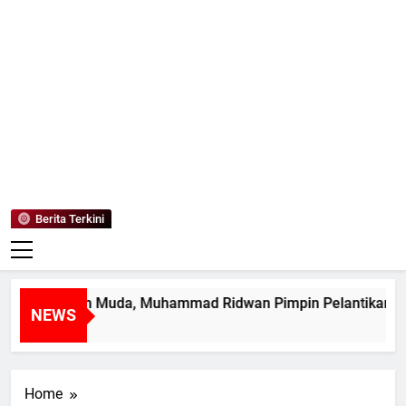
Mediaanaki
Berita Anak Indonesia
Berita Terkini
ak Pemimpin Muda, Muhammad Ridwan Pimpin Pelantikan MP
NEWS
ri Ago
Home