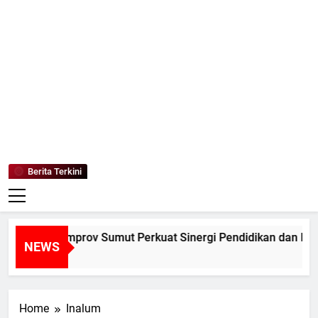
Mediaanaki
Berita Anak Indonesia
Berita Terkini
UM dan Pemprov Sumut Perkuat Sinergi Pendidikan dan Peles
NEWS
 Ago
Home
Inalum