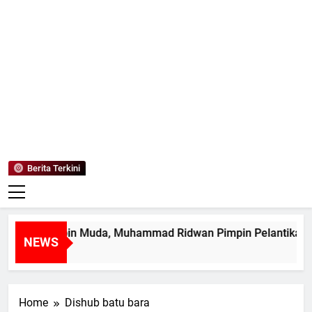
Mediaanaki
Berita Anak Indonesia
Berita Terkini
tak Pemimpin Muda, Muhammad Ridwan Pimpin Pelantikan 
NEWS
ari Ago
Home
Dishub batu bara