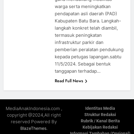
warga serta meningkatkan
pendapatan asli daerah (PAD)
Kabupaten Batu Bara. Langkah-
langkah konkret telah diambil,
termasuk peningkatan
infrastruktur parkir dan
pemberian peralatan pendukung
kepada petugas lapangan.sabtu
11/5/2024. Sebagai bentuk
tanggapan terhadap…
Read Full News
MediaAnakIndonesia.com ,
Identitas Media
copyright @2024,All right
Struktur Redaksi
Rubrik / Kanal Berita
reserved Powered By
Kebijakan Redaksi
.
BlazeThemes
Informasi Tambahan (Opsional)