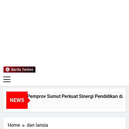
Mediaanaki
Berita Anak Indonesia
Berita Terkini
NALUM dan Pemprov Sumut Perkuat Sinergi Pendidikan dan Pe
NEWS
Hari Ago
Home
dan lansia