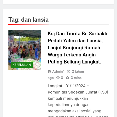
Tag:
dan lansia
Ksj Dan Tiorita Br. Surbakti
Peduli Yatim dan Lansia,
Lanjut Kunjungi Rumah
Warga Terkena Angin
Puting Beliung Langkat.
KEPEDULIAN
Admin1
2 tahun
ago
0
3 mins
Langkat | 01/11/2024 –
Komunitas Sedekah Jum’at (KSJ)
kembali menunjukkan
kepeduliannya dengan
mengadakan aksi sosial yang