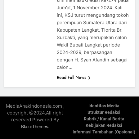
kini memasuki edisi ke-274 pada
Jum’at, 1 November 2024. Kali
ini, KSJ turut mengundang tokoh
perempuan Sumatera Utara dari
Kabupaten Langkat, Tiorita Br.
Surbakti, yang merupakan calon
Wakil Bupati Langkat periode
2024-2029, berpasangan
dengan H. Syah Afandin sebagai
calon…
Read Full News
MediaAnakIndonesia.com ,
Identitas Media
copyright @2024,All right
Struktur Redaksi
Rubrik / Kanal Berita
reserved Powered By
Kebijakan Redaksi
.
BlazeThemes
Informasi Tambahan (Opsional)